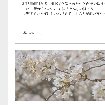
3月5日(日)12:15～NHKで放送されたのど自慢で
した！ 紹介されたハサミは「みんなのはさみ mim
ルデザインを採用したハサミで、手の力が弱い方や
にでも使って頂けるハサミです。自立するので机の
ど...
636
0