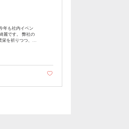
今年も社内イベン
綺麗です。 弊社の
繁栄を祈りつつ、い
して不二家の「ペコ