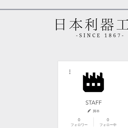
その他
STAFF
脚本
0
0
フォロワー
フォロー中