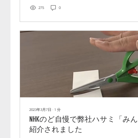
275
0
2023年3月7日
∙
1
分
NHKのど自慢で弊社ハサミ「み
紹介されました