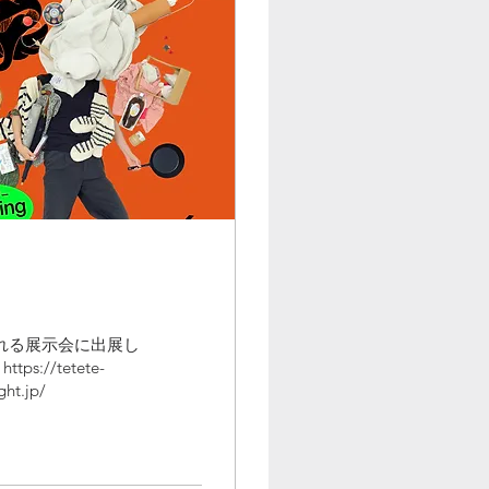
される展示会に出展し
://tetete-
ht.jp/