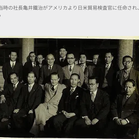
）：当時の社長亀井鐵治がアメリカより日米貿易検査官に任命さ
る