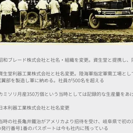
）：昭和ブレード株式会社と社名・組織を変更。資生堂と提携し
）：資生堂利器工業株式会社と社名変更。陸海軍指定軍需工場と
翼部を製造し軍に納める。社員が500名を超える
）：カミソリ月産350万個という当時としては記録的な生産量をあ
）：日本利器工業株式会社と社名変更
）：当時の社長亀井鐵治がアメリカより招待を受け、岐阜県で初
の発行番号1番のパスポートは今も社内に残っている