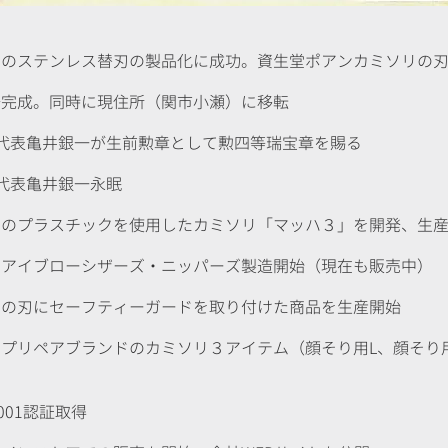
界初のステンレス替刃の製品化に成功。資生堂ポアンカミソリの
工場完成。同時に現住所（関市小瀬）に移転
代目代表亀井銀一が生前勲章として勲四等瑞宝章を賜る
目代表亀井銀一永眠
本初のプラスチックを使用したカミソリ「マッハ３」を開発、生
生堂アイブローシザーズ・ニッパーズ製造開始（現在も販売中）
本初の刃にセーフティーガードを取り付けた商品を生産開始
生堂プリペアブランドのカミソリ３アイテム（顔そり用L、顔そり
4001認証取得