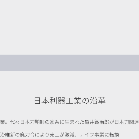
ホーム
製品
会社情報
お問
​CORPORATE HISTORY
日本利器工業の沿革
：創業。代々日本刀鞘師の家系に生まれた亀井鐵治郎が日本刀関
：明治維新の廃刀令により売上が激減、ナイフ事業に転換