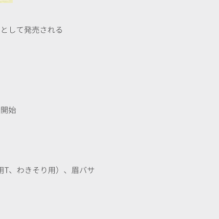
刃として発売される
産開始
用T、わきそり用）、眉バサ