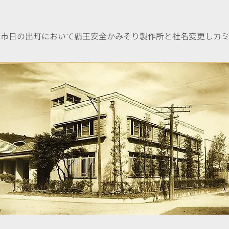
：関市日の出町において覇王安全かみそり製作所と社名変更しカ