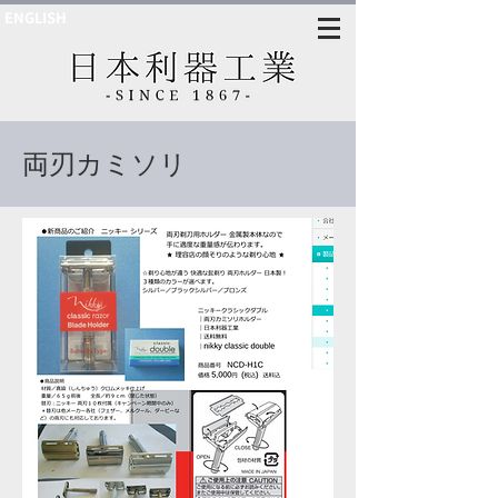
ENGLISH
​両刃カミソリ