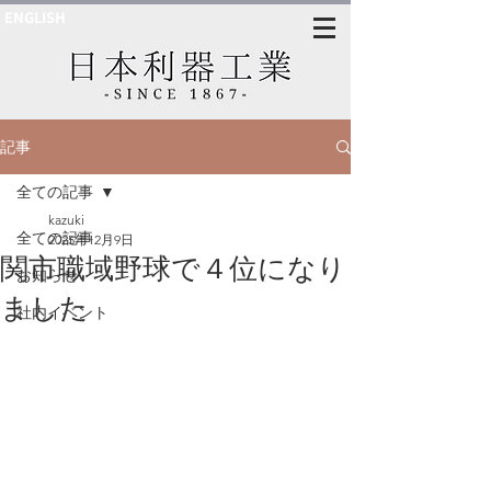
ENGLISH
記事
全ての記事
kazuki
全ての記事
2025年12月9日
関市職域野球で４位になり
お知らせ
ました
社内イベント