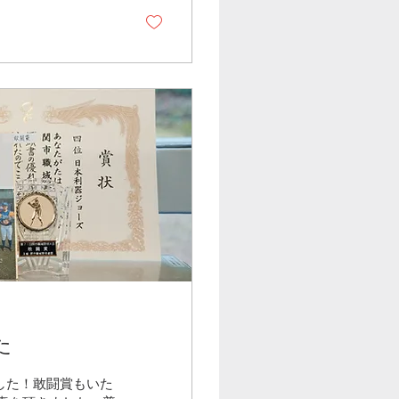
た
した！敢闘賞もいた