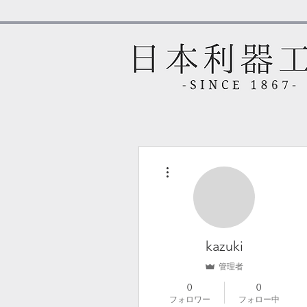
その他
kazuki
管理者
0
0
フォロワー
フォロー中