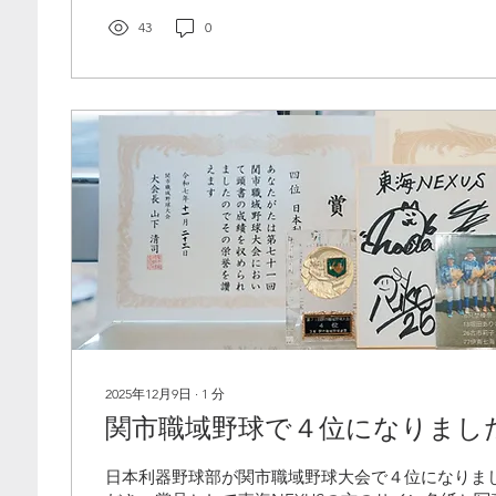
43
0
2025年12月9日
∙
1
分
関市職域野球で４位になりまし
日本利器野球部が関市職域野球大会で４位になりま