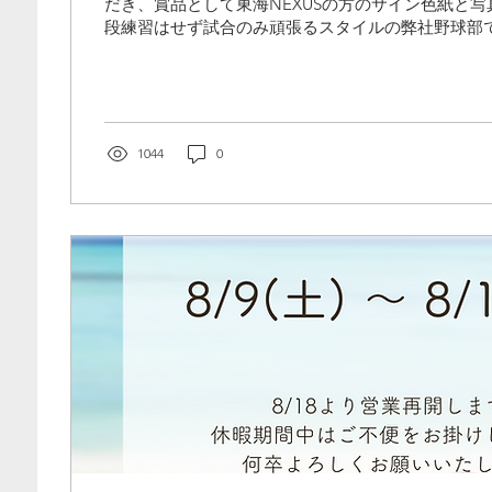
だき、賞品として東海NEXUSの方のサイン色紙と
段練習はせず試合のみ頑張るスタイルの弊社野球部
らしいですね！
1044
0